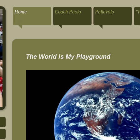
Home
Coach Paolo
Pallavolo
"
The World is My Playground