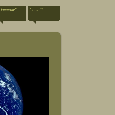
Fiammate"
Contatti