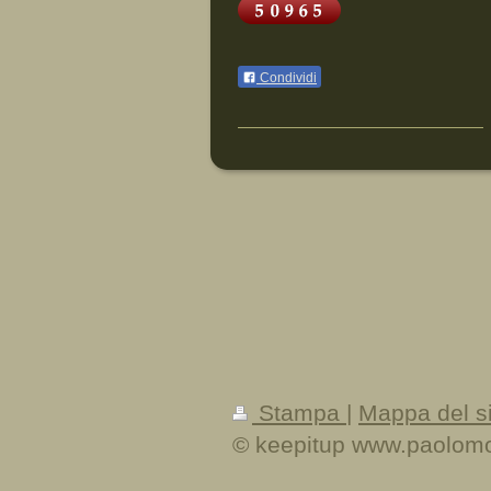
Condividi
Stampa
|
Mappa del si
© keepitup www.paolomo